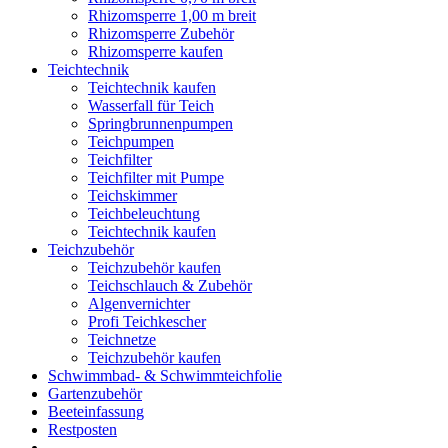
Rhizomsperre 1,00 m breit
Rhizomsperre Zubehör
Rhizomsperre kaufen
Teichtechnik
Teichtechnik kaufen
Wasserfall für Teich
Springbrunnenpumpen
Teichpumpen
Teichfilter
Teichfilter mit Pumpe
Teichskimmer
Teichbeleuchtung
Teichtechnik kaufen
Teichzubehör
Teichzubehör kaufen
Teichschlauch & Zubehör
Algenvernichter
Profi Teichkescher
Teichnetze
Teichzubehör kaufen
Schwimmbad- & Schwimmteichfolie
Gartenzubehör
Beeteinfassung
Restposten