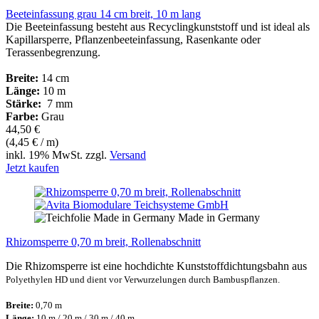
Beeteinfassung grau 14 cm breit, 10 m lang
Die Beeteinfassung besteht aus Recyclingkunststoff und ist ideal als
Kapillarsperre, Pflanzenbeeteinfassung, Rasenkante oder
Terassenbegrenzung.
Breite:
14 cm
Länge:
10 m
Stärke:
7 mm
Farbe:
Grau
44,50 €
(4,45 € / m)
inkl. 19% MwSt. zzgl.
Versand
Jetzt kaufen
Made in Germany
Rhizomsperre 0,70 m breit, Rollenabschnitt
Die Rhizomsperre ist eine hochdichte Kunststoffdichtungsbahn aus
Polyethylen HD und dient vor Verwurzelungen durch Bambuspflanzen.
Breite:
0,70 m
Länge:
10 m / 20 m / 30 m / 40 m