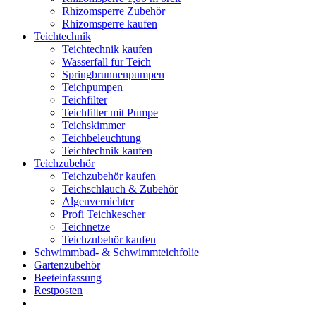
Rhizomsperre Zubehör
Rhizomsperre kaufen
Teichtechnik
Teichtechnik kaufen
Wasserfall für Teich
Springbrunnenpumpen
Teichpumpen
Teichfilter
Teichfilter mit Pumpe
Teichskimmer
Teichbeleuchtung
Teichtechnik kaufen
Teichzubehör
Teichzubehör kaufen
Teichschlauch & Zubehör
Algenvernichter
Profi Teichkescher
Teichnetze
Teichzubehör kaufen
Schwimmbad- & Schwimmteichfolie
Gartenzubehör
Beeteinfassung
Restposten