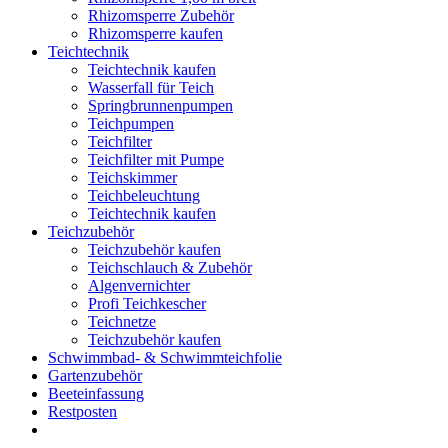
Rhizomsperre Zubehör
Rhizomsperre kaufen
Teichtechnik
Teichtechnik kaufen
Wasserfall für Teich
Springbrunnenpumpen
Teichpumpen
Teichfilter
Teichfilter mit Pumpe
Teichskimmer
Teichbeleuchtung
Teichtechnik kaufen
Teichzubehör
Teichzubehör kaufen
Teichschlauch & Zubehör
Algenvernichter
Profi Teichkescher
Teichnetze
Teichzubehör kaufen
Schwimmbad- & Schwimmteichfolie
Gartenzubehör
Beeteinfassung
Restposten