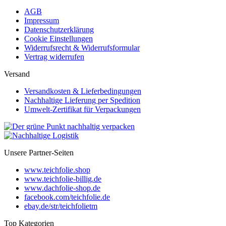
AGB
Impressum
Datenschutzerklärung
Cookie Einstellungen
Widerrufsrecht & Widerrufsformular
Vertrag widerrufen
Versand
Versandkosten & Lieferbedingungen
Nachhaltige Lieferung per Spedition
Umwelt-Zertifikat für Verpackungen
Unsere Partner-Seiten
www.teichfolie.shop
www.teichfolie-billig.de
www.dachfolie-shop.de
facebook.com/teichfolie.de
ebay.de/str/teichfolietm
Top Kategorien