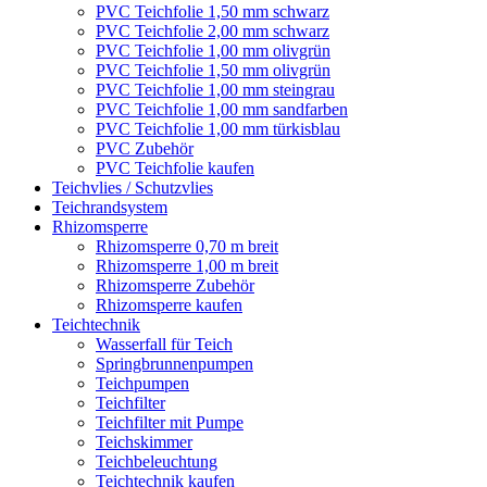
PVC Teichfolie 1,50 mm schwarz
PVC Teichfolie 2,00 mm schwarz
PVC Teichfolie 1,00 mm olivgrün
PVC Teichfolie 1,50 mm olivgrün
PVC Teichfolie 1,00 mm steingrau
PVC Teichfolie 1,00 mm sandfarben
PVC Teichfolie 1,00 mm türkisblau
PVC Zubehör
PVC Teichfolie kaufen
Teichvlies / Schutzvlies
Teichrandsystem
Rhizomsperre
Rhizomsperre 0,70 m breit
Rhizomsperre 1,00 m breit
Rhizomsperre Zubehör
Rhizomsperre kaufen
Teichtechnik
Wasserfall für Teich
Springbrunnenpumpen
Teichpumpen
Teichfilter
Teichfilter mit Pumpe
Teichskimmer
Teichbeleuchtung
Teichtechnik kaufen