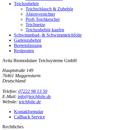
Teichzubehör
Teichschlauch & Zubehör
Algenvernichter
Profi Teichkescher
Teichnetze
Teichzubehör kaufen
Schwimmbad- & Schwimmteichfolie
Gartenzubehör
Beeteinfassung
Restposten
Avita Biomodulare Teichsysteme GmbH
Hauptstraße 149
76461 Muggensturm
Deutschland
Telefon:
07222 98 13 50
E-Mail:
info@teichfolie.de
Website:
teichfolie.de
Kontakformular
Callback Service
Rechtliches