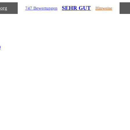
SEHR GUT
.org
747 Bewertungen
Hinweise
0