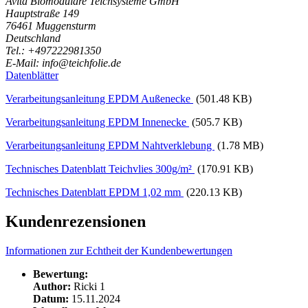
Avita Biomodulare Teichsysteme GmbH
Hauptstraße 149
76461 Muggensturm
Deutschland
Tel.: +497222981350
E-Mail: info@teichfolie.de
Datenblätter
Verarbeitungsanleitung EPDM Außenecke
(501.48 KB)
Verarbeitungsanleitung EPDM Innenecke
(505.7 KB)
Verarbeitungsanleitung EPDM Nahtverklebung
(1.78 MB)
Technisches Datenblatt Teichvlies 300g/m²
(170.91 KB)
Technisches Datenblatt EPDM 1,02 mm
(220.13 KB)
Kundenrezensionen
Informationen zur Echtheit der Kundenbewertungen
Bewertung:
Author:
Ricki 1
Datum:
15.11.2024