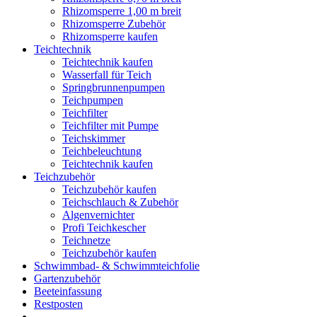
Rhizomsperre 1,00 m breit
Rhizomsperre Zubehör
Rhizomsperre kaufen
Teichtechnik
Teichtechnik kaufen
Wasserfall für Teich
Springbrunnenpumpen
Teichpumpen
Teichfilter
Teichfilter mit Pumpe
Teichskimmer
Teichbeleuchtung
Teichtechnik kaufen
Teichzubehör
Teichzubehör kaufen
Teichschlauch & Zubehör
Algenvernichter
Profi Teichkescher
Teichnetze
Teichzubehör kaufen
Schwimmbad- & Schwimmteichfolie
Gartenzubehör
Beeteinfassung
Restposten