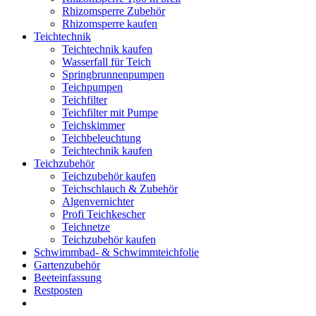
Rhizomsperre Zubehör
Rhizomsperre kaufen
Teichtechnik
Teichtechnik kaufen
Wasserfall für Teich
Springbrunnenpumpen
Teichpumpen
Teichfilter
Teichfilter mit Pumpe
Teichskimmer
Teichbeleuchtung
Teichtechnik kaufen
Teichzubehör
Teichzubehör kaufen
Teichschlauch & Zubehör
Algenvernichter
Profi Teichkescher
Teichnetze
Teichzubehör kaufen
Schwimmbad- & Schwimmteichfolie
Gartenzubehör
Beeteinfassung
Restposten