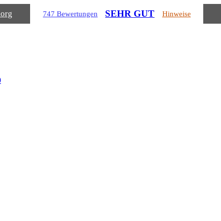
SEHR GUT
.org
747 Bewertungen
Hinweise
0