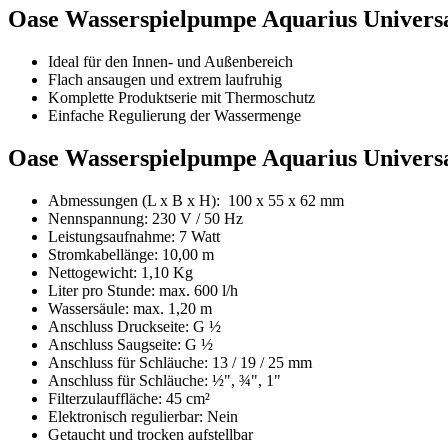
Oase Wasserspielpumpe Aquarius Universal
Ideal für den Innen- und Außenbereich
Flach ansaugen und extrem laufruhig
Komplette Produktserie mit Thermoschutz
Einfache Regulierung der Wassermenge
Oase Wasserspielpumpe Aquarius Universal
Abmessungen (L x B x H): 100 x 55 x 62 mm
Nennspannung: 230 V / 50 Hz
Leistungsaufnahme: 7 Watt
Stromkabellänge: 10,00 m
Nettogewicht: 1,10 Kg
Liter pro Stunde: max. 600 l/h
Wassersäule: max. 1,20 m
Anschluss Druckseite: G ½
Anschluss Saugseite: G ½
Anschluss für Schläuche: 13 / 19 / 25 mm
Anschluss für Schläuche: ½", ¾", 1"
Filterzulauffläche: 45 cm²
Elektronisch regulierbar: Nein
Getaucht und trocken aufstellbar