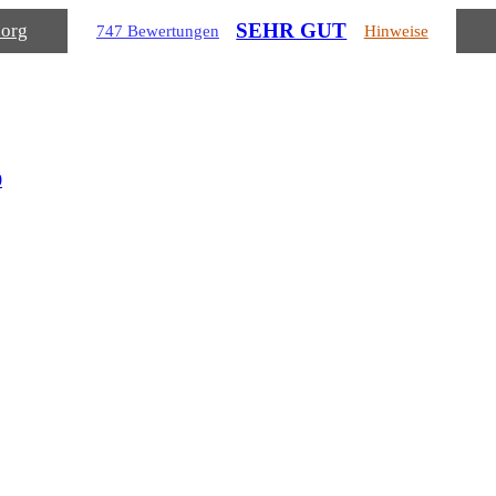
SEHR GUT
.org
747 Bewertungen
Hinweise
0