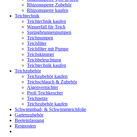
Rhizomsperre Zubehör
Rhizomsperre kaufen
Teichtechnik
Teichtechnik kaufen
Wasserfall für Teich
Springbrunnenpumpen
Teichpumpen
Teichfilter
Teichfilter mit Pumpe
Teichskimmer
Teichbeleuchtung
Teichtechnik kaufen
Teichzubehör
Teichzubehör kaufen
Teichschlauch & Zubehör
Algenvernichter
Profi Teichkescher
Teichnetze
Teichzubehör kaufen
Schwimmbad- & Schwimmteichfolie
Gartenzubehör
Beeteinfassung
Restposten