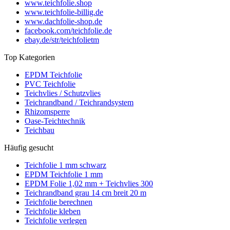
www.teichfolie.shop
www.teichfolie-billig.de
www.dachfolie-shop.de
facebook.com/teichfolie.de
ebay.de/str/teichfolietm
Top Kategorien
EPDM Teichfolie
PVC Teichfolie
Teichvlies / Schutzvlies
Teichrandband / Teichrandsystem
Rhizomsperre
Oase-Teichtechnik
Teichbau
Häufig gesucht
Teichfolie 1 mm schwarz
EPDM Teichfolie 1 mm
EPDM Folie 1,02 mm + Teichvlies 300
Teichrandband grau 14 cm breit 20 m
Teichfolie berechnen
Teichfolie kleben
Teichfolie verlegen