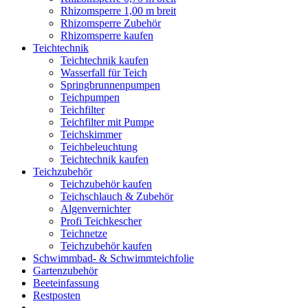
Rhizomsperre 1,00 m breit
Rhizomsperre Zubehör
Rhizomsperre kaufen
Teichtechnik
Teichtechnik kaufen
Wasserfall für Teich
Springbrunnenpumpen
Teichpumpen
Teichfilter
Teichfilter mit Pumpe
Teichskimmer
Teichbeleuchtung
Teichtechnik kaufen
Teichzubehör
Teichzubehör kaufen
Teichschlauch & Zubehör
Algenvernichter
Profi Teichkescher
Teichnetze
Teichzubehör kaufen
Schwimmbad- & Schwimmteichfolie
Gartenzubehör
Beeteinfassung
Restposten