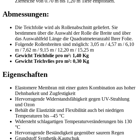
Zierteiche von 0.70 m bis 1,20 m Tiefe empfohlen.
Abmessungen:
Die Teichfolie wird als Rollenabschnitt geliefert. Sie
bestimmen über die Auswahl der Rolle die Breite und über
das Auswahlfeld Länge die Quadratmeteranzahl Ihrer Folie.
Folgende Rollenbreiten sind möglich: 3,05 m / 4,57 m / 6,10
m / 7,62 m / 9,15 m / 12,20 m / 15,25 m
Gewicht Teichfolie pro m²: 1,40 Kg
Gewicht Teichvlies pro m²: 0,30 Kg
Eigenschaften
Elastomere Membran mit einer guten Kombination aus hoher
Dehnbarkeit und Zugfestigkeit
Hervorragende Widerstandsfähigkeit gegen UV-Strahlung
und Ozon
Behält die Elastizität und Flexibilität auch bei niedrigen
Temperaturen bis –45 °C
Widersteht schlagartigen Temperaturveränderungen bis 130
°C
Hervorragende Beständigkeit gegenüber saurem Regen
Grundstoff Synthetik-Kautschuk