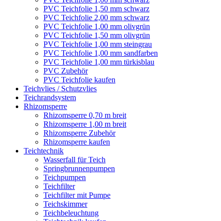
PVC Teichfolie 1,50 mm schwarz
PVC Teichfolie 2,00 mm schwarz
PVC Teichfolie 1,00 mm olivgrün
PVC Teichfolie 1,50 mm olivgrün
PVC Teichfolie 1,00 mm steingrau
PVC Teichfolie 1,00 mm sandfarben
PVC Teichfolie 1,00 mm türkisblau
PVC Zubehör
PVC Teichfolie kaufen
Teichvlies / Schutzvlies
Teichrandsystem
Rhizomsperre
Rhizomsperre 0,70 m breit
Rhizomsperre 1,00 m breit
Rhizomsperre Zubehör
Rhizomsperre kaufen
Teichtechnik
Wasserfall für Teich
Springbrunnenpumpen
Teichpumpen
Teichfilter
Teichfilter mit Pumpe
Teichskimmer
Teichbeleuchtung