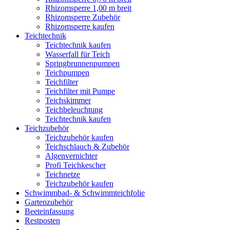
Rhizomsperre 1,00 m breit
Rhizomsperre Zubehör
Rhizomsperre kaufen
Teichtechnik
Teichtechnik kaufen
Wasserfall für Teich
Springbrunnenpumpen
Teichpumpen
Teichfilter
Teichfilter mit Pumpe
Teichskimmer
Teichbeleuchtung
Teichtechnik kaufen
Teichzubehör
Teichzubehör kaufen
Teichschlauch & Zubehör
Algenvernichter
Profi Teichkescher
Teichnetze
Teichzubehör kaufen
Schwimmbad- & Schwimmteichfolie
Gartenzubehör
Beeteinfassung
Restposten