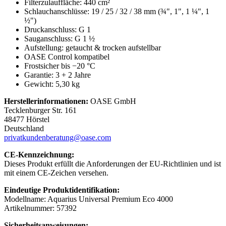
Filterzulauffläche: 440 cm²
Schlauchanschlüsse: 19 / 25 / 32 / 38 mm (¾", 1", 1 ¼", 1
½")
Druckanschluss: G 1
Sauganschluss: G 1 ½
Aufstellung: getaucht & trocken aufstellbar
OASE Control kompatibel
Frostsicher bis −20 °C
Garantie: 3 + 2 Jahre
Gewicht: 5,30 kg
Herstellerinformationen:
OASE GmbH
Tecklenburger Str. 161
48477 Hörstel
Deutschland
privatkundenberatung@oase.com
CE-Kennzeichnung:
Dieses Produkt erfüllt die Anforderungen der EU-Richtlinien und ist
mit einem CE-Zeichen versehen.
Eindeutige Produktidentifikation:
Modellname: Aquarius Universal Premium Eco 4000
Artikelnummer: 57392
Sicherheitsanweisungen: