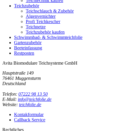
Teichtechnik kaufen
Teichzubehör
Teichschlauch & Zubehör
Algenvernichter
Profi Teichkescher
Teichnetze
Teichzubehör kaufen
Schwimmbad- & Schwimmteichfolie
Gartenzubehör
Beeteinfassung
Restposten
Avita Biomodulare Teichsysteme GmbH
Hauptstraße 149
76461 Muggensturm
Deutschland
Telefon:
07222 98 13 50
E-Mail:
info@teichfolie.de
Website:
teichfolie.de
Kontakformular
Callback Service
Rechtliches