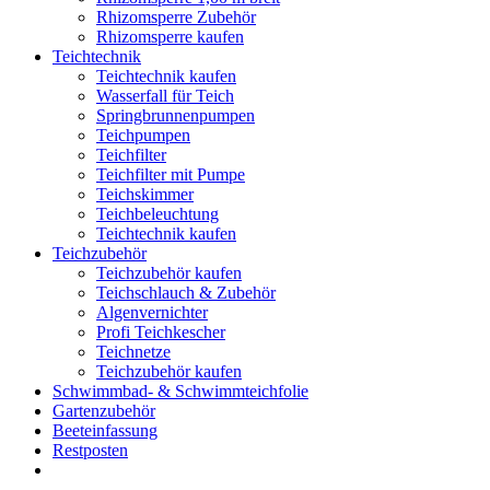
Rhizomsperre Zubehör
Rhizomsperre kaufen
Teichtechnik
Teichtechnik kaufen
Wasserfall für Teich
Springbrunnenpumpen
Teichpumpen
Teichfilter
Teichfilter mit Pumpe
Teichskimmer
Teichbeleuchtung
Teichtechnik kaufen
Teichzubehör
Teichzubehör kaufen
Teichschlauch & Zubehör
Algenvernichter
Profi Teichkescher
Teichnetze
Teichzubehör kaufen
Schwimmbad- & Schwimmteichfolie
Gartenzubehör
Beeteinfassung
Restposten