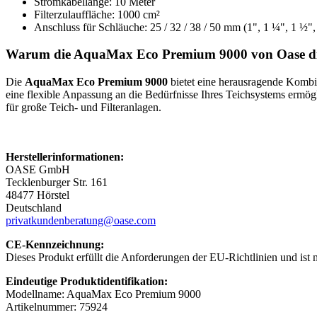
Stromkabellänge: 10 Meter
Filterzulauffläche: 1000 cm²
Anschluss für Schläuche: 25 / 32 / 38 / 50 mm (1", 1 ¼", 1 ½",
Warum die AquaMax Eco Premium 9000 von Oase die 
Die
AquaMax Eco Premium 9000
bietet eine herausragende Kombin
eine flexible Anpassung an die Bedürfnisse Ihres Teichsystems ermög
für große Teich- und Filteranlagen.
Herstellerinformationen:
OASE GmbH
Tecklenburger Str. 161
48477 Hörstel
Deutschland
privatkundenberatung@oase.com
CE-Kennzeichnung:
Dieses Produkt erfüllt die Anforderungen der EU-Richtlinien und ist
Eindeutige Produktidentifikation:
Modellname: AquaMax Eco Premium 9000
Artikelnummer: 75924