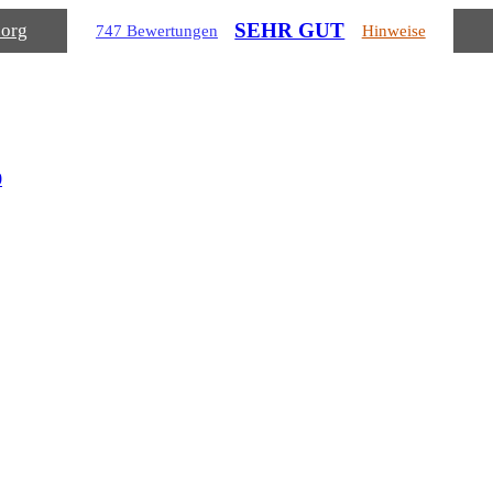
SEHR GUT
.org
747 Bewertungen
Hinweise
0