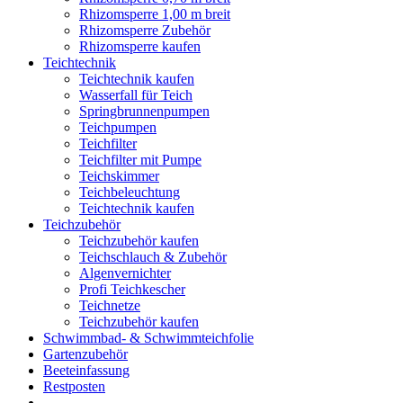
Rhizomsperre 1,00 m breit
Rhizomsperre Zubehör
Rhizomsperre kaufen
Teichtechnik
Teichtechnik kaufen
Wasserfall für Teich
Springbrunnenpumpen
Teichpumpen
Teichfilter
Teichfilter mit Pumpe
Teichskimmer
Teichbeleuchtung
Teichtechnik kaufen
Teichzubehör
Teichzubehör kaufen
Teichschlauch & Zubehör
Algenvernichter
Profi Teichkescher
Teichnetze
Teichzubehör kaufen
Schwimmbad- & Schwimmteichfolie
Gartenzubehör
Beeteinfassung
Restposten