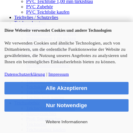
PVC Teichfolie 1,00 mm türkisblau
PVC Zubehör
PVC Teichfolie kaufen
Teichvlies / Schutzvlies
Teichrandsystem
Rhizomsperre
Diese Webseite verwendet Cookies und andere Technologien
Rhizomsperre 0,70 m breit
Rhizomsperre 1,00 m breit
Wir verwenden Cookies und ähnliche Technologien, auch von
Rhizomsperre Zubehör
Drittanbietern, um die ordentliche Funktionsweise der Website zu
Rhizomsperre kaufen
Teichtechnik
gewährleisten, die Nutzung unseres Angebotes zu analysieren und
Wasserfall für Teich
Ihnen ein bestmögliches Einkaufserlebnis bieten zu können.
Springbrunnenpumpen
Teichpumpen
Datenschutzerklärung
|
Impressum
Teichfilter
Teichfilter mit Pumpe
Teichskimmer
Alle Akzeptieren
Teichbeleuchtung
Teichtechnik kaufen
Teichzubehör
Nur Notwendige
Teichschlauch & Zubehör
Algenvernichter
Profi Teichkescher
Weitere Informationen
Teichnetze
Teichzubehör kaufen