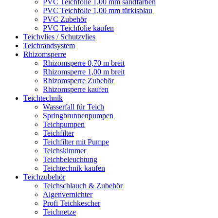
PVC Teichfolie 1,00 mm sandfarben
PVC Teichfolie 1,00 mm türkisblau
PVC Zubehör
PVC Teichfolie kaufen
Teichvlies / Schutzvlies
Teichrandsystem
Rhizomsperre
Rhizomsperre 0,70 m breit
Rhizomsperre 1,00 m breit
Rhizomsperre Zubehör
Rhizomsperre kaufen
Teichtechnik
Wasserfall für Teich
Springbrunnenpumpen
Teichpumpen
Teichfilter
Teichfilter mit Pumpe
Teichskimmer
Teichbeleuchtung
Teichtechnik kaufen
Teichzubehör
Teichschlauch & Zubehör
Algenvernichter
Profi Teichkescher
Teichnetze