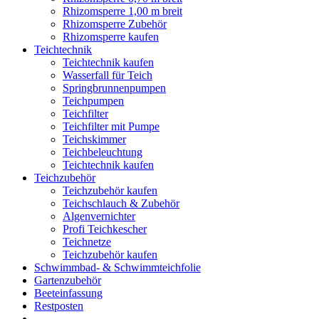
Rhizomsperre 1,00 m breit
Rhizomsperre Zubehör
Rhizomsperre kaufen
Teichtechnik
Teichtechnik kaufen
Wasserfall für Teich
Springbrunnenpumpen
Teichpumpen
Teichfilter
Teichfilter mit Pumpe
Teichskimmer
Teichbeleuchtung
Teichtechnik kaufen
Teichzubehör
Teichzubehör kaufen
Teichschlauch & Zubehör
Algenvernichter
Profi Teichkescher
Teichnetze
Teichzubehör kaufen
Schwimmbad- & Schwimmteichfolie
Gartenzubehör
Beeteinfassung
Restposten