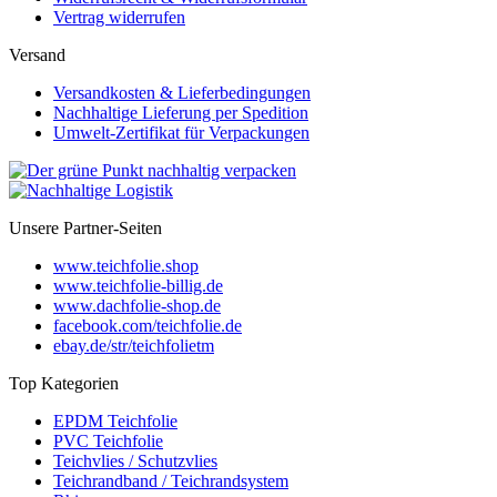
Vertrag widerrufen
Versand
Versandkosten & Lieferbedingungen
Nachhaltige Lieferung per Spedition
Umwelt-Zertifikat für Verpackungen
Unsere Partner-Seiten
www.teichfolie.shop
www.teichfolie-billig.de
www.dachfolie-shop.de
facebook.com/teichfolie.de
ebay.de/str/teichfolietm
Top Kategorien
EPDM Teichfolie
PVC Teichfolie
Teichvlies / Schutzvlies
Teichrandband / Teichrandsystem