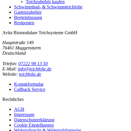
Teichzubehör kaufen
Schwimmbad- & Schwimmteichfolie
Gartenzubehör
Beeteinfassung
Restposten
Avita Biomodulare Teichsysteme GmbH
Hauptstraße 149
76461 Muggensturm
Deutschland
Telefon:
07222 98 13 50
E-Mail:
info@teichfolie.de
Website:
teichfolie.de
Kontakformular
Callback Service
Rechtliches
AGB
Impressum
Datenschutzerklärung
Cookie Einstellungen
Widerrufsrecht & Widerrufsformular