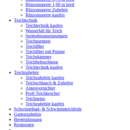
Rhizomsperre 1,00 m breit
Rhizomsperre Zubehör
Rhizomsperre kaufen
Teichtechnik
Teichtechnik kaufen
Wasserfall für Teich
Springbrunnenpumpen
Teichpumpen
Teichfilter
Teichfilter mit Pumpe
Teichskimmer
Teichbeleuchtung
Teichtechnik kaufen
Teichzubehör
Teichzubehör kaufen
Teichschlauch & Zubehör
Algenvernichter
Profi Teichkescher
Teichnetze
Teichzubehör kaufen
Schwimmbad- & Schwimmteichfolie
Gartenzubehör
Beeteinfassung
Restposten