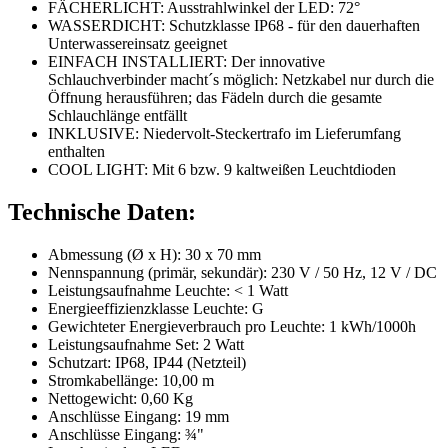
FÄCHERLICHT​​: Ausstrahlwinkel der LED: 72°
WASSERDICHT​​: Schutzklasse IP68 - für den dauerhaften
Unterwassereinsatz geeignet
EINFACH INSTALLIERT​​: Der innovative
Schlauchverbinder macht´s möglich: Netzkabel nur durch die
Öffnung herausführen; das Fädeln durch die gesamte
Schlauchlänge entfällt
INKLUSIVE​​: Niedervolt-Steckertrafo im Lieferumfang
enthalten
COOL LIGHT​​: Mit 6 bzw. 9 kaltweißen Leuchtdioden
Technische Daten:
Abmessung (Ø x H): 30 x 70 mm
Nennspannung (primär, sekundär): 230 V / 50 Hz, 12 V / DC
Leistungsaufnahme Leuchte: < 1 Watt
Energieeffizienzklasse Leuchte: G
Gewichteter Energieverbrauch pro Leuchte: 1 kWh/1000h
Leistungsaufnahme Set: 2 Watt
Schutzart: IP68, IP44 (Netzteil)
Stromkabellänge: 10,00 m
Nettogewicht: 0,60 Kg
Anschlüsse Eingang: 19 mm
Anschlüsse Eingang: ¾"