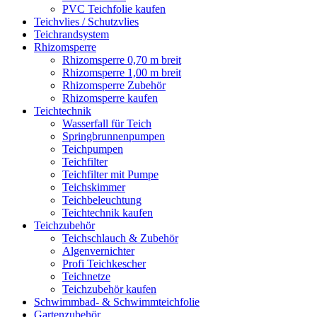
PVC Teichfolie kaufen
Teichvlies / Schutzvlies
Teichrandsystem
Rhizomsperre
Rhizomsperre 0,70 m breit
Rhizomsperre 1,00 m breit
Rhizomsperre Zubehör
Rhizomsperre kaufen
Teichtechnik
Wasserfall für Teich
Springbrunnenpumpen
Teichpumpen
Teichfilter
Teichfilter mit Pumpe
Teichskimmer
Teichbeleuchtung
Teichtechnik kaufen
Teichzubehör
Teichschlauch & Zubehör
Algenvernichter
Profi Teichkescher
Teichnetze
Teichzubehör kaufen
Schwimmbad- & Schwimmteichfolie
Gartenzubehör