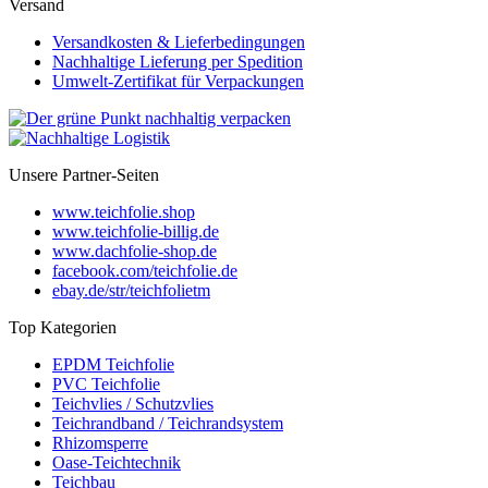
Versand
Versandkosten & Lieferbedingungen
Nachhaltige Lieferung per Spedition
Umwelt-Zertifikat für Verpackungen
Unsere Partner-Seiten
www.teichfolie.shop
www.teichfolie-billig.de
www.dachfolie-shop.de
facebook.com/teichfolie.de
ebay.de/str/teichfolietm
Top Kategorien
EPDM Teichfolie
PVC Teichfolie
Teichvlies / Schutzvlies
Teichrandband / Teichrandsystem
Rhizomsperre
Oase-Teichtechnik
Teichbau