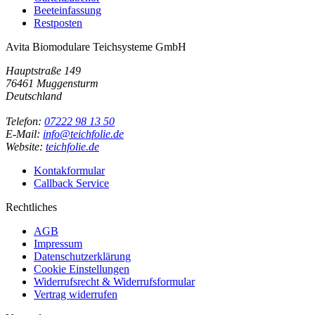
Beeteinfassung
Restposten
Avita Biomodulare Teichsysteme GmbH
Hauptstraße 149
76461 Muggensturm
Deutschland
Telefon:
07222 98 13 50
E-Mail:
info@teichfolie.de
Website:
teichfolie.de
Kontakformular
Callback Service
Rechtliches
AGB
Impressum
Datenschutzerklärung
Cookie Einstellungen
Widerrufsrecht & Widerrufsformular
Vertrag widerrufen