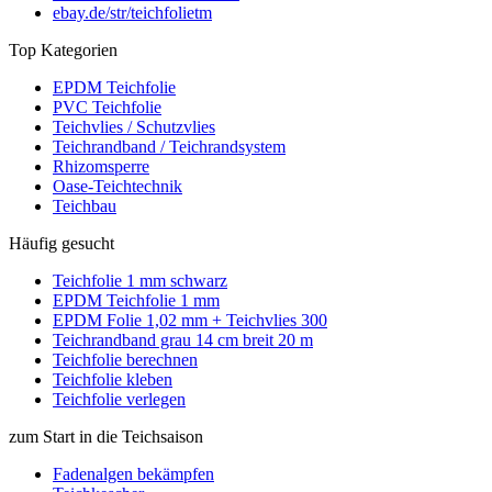
ebay.de/str/teichfolietm
Top Kategorien
EPDM Teichfolie
PVC Teichfolie
Teichvlies / Schutzvlies
Teichrandband / Teichrandsystem
Rhizomsperre
Oase-Teichtechnik
Teichbau
Häufig gesucht
Teichfolie 1 mm schwarz
EPDM Teichfolie 1 mm
EPDM Folie 1,02 mm + Teichvlies 300
Teichrandband grau 14 cm breit 20 m
Teichfolie berechnen
Teichfolie kleben
Teichfolie verlegen
zum Start in die Teichsaison
Fadenalgen bekämpfen