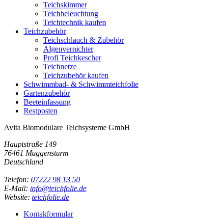
Teichskimmer
Teichbeleuchtung
Teichtechnik kaufen
Teichzubehör
Teichschlauch & Zubehör
Algenvernichter
Profi Teichkescher
Teichnetze
Teichzubehör kaufen
Schwimmbad- & Schwimmteichfolie
Gartenzubehör
Beeteinfassung
Restposten
Avita Biomodulare Teichsysteme GmbH
Hauptstraße 149
76461 Muggensturm
Deutschland
Telefon:
07222 98 13 50
E-Mail:
info@teichfolie.de
Website:
teichfolie.de
Kontakformular