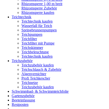
Rhizomsperre 1,00 m breit
Rhizomsperre Zubehör
Rhizomsperre kaufen
Teichtechnik
Teichtechnik kaufen
Wasserfall für Teich
Springbrunnenpumpen
Teichpumpen
Teichfilter
Teichfilter mit Pumpe
Teichskimmer
Teichbeleuchtung
Teichtechnik kaufen
Teichzubehör
Teichzubehör kaufen
Teichschlauch & Zubehör
Algenvernichter
Profi Teichkescher
Teichnetze
Teichzubehör kaufen
Schwimmbad- & Schwimmteichfolie
Gartenzubehör
Beeteinfassung
Restposten