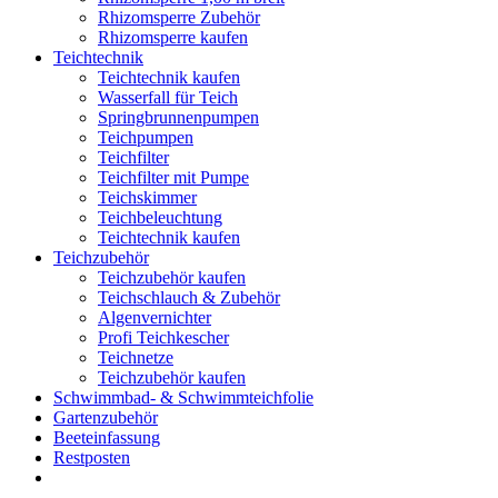
Rhizomsperre Zubehör
Rhizomsperre kaufen
Teichtechnik
Teichtechnik kaufen
Wasserfall für Teich
Springbrunnenpumpen
Teichpumpen
Teichfilter
Teichfilter mit Pumpe
Teichskimmer
Teichbeleuchtung
Teichtechnik kaufen
Teichzubehör
Teichzubehör kaufen
Teichschlauch & Zubehör
Algenvernichter
Profi Teichkescher
Teichnetze
Teichzubehör kaufen
Schwimmbad- & Schwimmteichfolie
Gartenzubehör
Beeteinfassung
Restposten