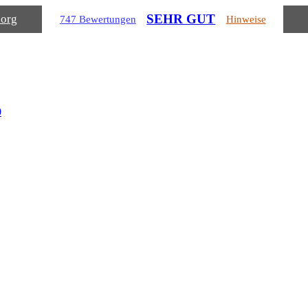
SEHR GUT
.org
747 Bewertungen
Hinweise
0