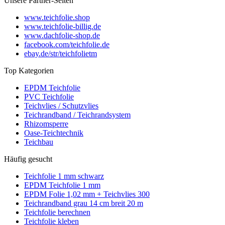
Unsere Partner-Seiten
www.teichfolie.shop
www.teichfolie-billig.de
www.dachfolie-shop.de
facebook.com/teichfolie.de
ebay.de/str/teichfolietm
Top Kategorien
EPDM Teichfolie
PVC Teichfolie
Teichvlies / Schutzvlies
Teichrandband / Teichrandsystem
Rhizomsperre
Oase-Teichtechnik
Teichbau
Häufig gesucht
Teichfolie 1 mm schwarz
EPDM Teichfolie 1 mm
EPDM Folie 1,02 mm + Teichvlies 300
Teichrandband grau 14 cm breit 20 m
Teichfolie berechnen
Teichfolie kleben