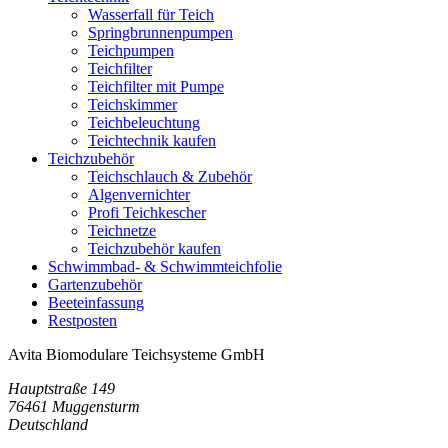
Wasserfall für Teich
Springbrunnenpumpen
Teichpumpen
Teichfilter
Teichfilter mit Pumpe
Teichskimmer
Teichbeleuchtung
Teichtechnik kaufen
Teichzubehör
Teichschlauch & Zubehör
Algenvernichter
Profi Teichkescher
Teichnetze
Teichzubehör kaufen
Schwimmbad- & Schwimmteichfolie
Gartenzubehör
Beeteinfassung
Restposten
Avita Biomodulare Teichsysteme GmbH
Hauptstraße 149
76461 Muggensturm
Deutschland