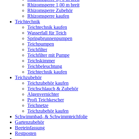
Rhizomsperre 1,00 m breit
Rhizomsperre Zubehör
Rhizomsperre kaufen
Teichtechnik
Teichtechnik kaufen
Wasserfall für Teich
Springbrunnenpumpen
Teichpumpen
Teichfilter
Teichfilter mit Pumpe
Teichskimmer
Teichbeleuchtung
Teichtechnik kaufen
Teichzubehör
Teichzubehör kaufen
Teichschlauch & Zubehör
Algenvernichter
Profi Teichkescher
Teichnetze
Teichzubehör kaufen
Schwimmbad- & Schwimmteichfolie
Gartenzubehör
Beeteinfassung
Restposten