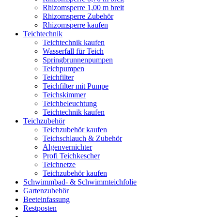
Rhizomsperre 1,00 m breit
Rhizomsperre Zubehör
Rhizomsperre kaufen
Teichtechnik
Teichtechnik kaufen
Wasserfall für Teich
Springbrunnenpumpen
Teichpumpen
Teichfilter
Teichfilter mit Pumpe
Teichskimmer
Teichbeleuchtung
Teichtechnik kaufen
Teichzubehör
Teichzubehör kaufen
Teichschlauch & Zubehör
Algenvernichter
Profi Teichkescher
Teichnetze
Teichzubehör kaufen
Schwimmbad- & Schwimmteichfolie
Gartenzubehör
Beeteinfassung
Restposten