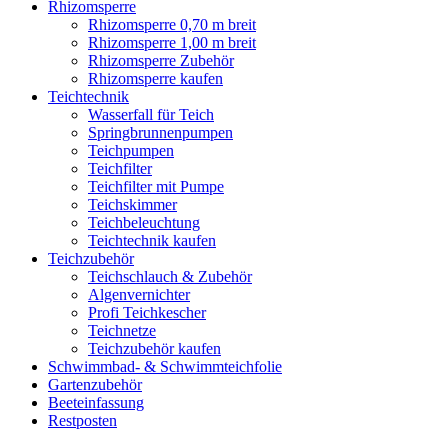
Rhizomsperre
Rhizomsperre 0,70 m breit
Rhizomsperre 1,00 m breit
Rhizomsperre Zubehör
Rhizomsperre kaufen
Teichtechnik
Wasserfall für Teich
Springbrunnenpumpen
Teichpumpen
Teichfilter
Teichfilter mit Pumpe
Teichskimmer
Teichbeleuchtung
Teichtechnik kaufen
Teichzubehör
Teichschlauch & Zubehör
Algenvernichter
Profi Teichkescher
Teichnetze
Teichzubehör kaufen
Schwimmbad- & Schwimmteichfolie
Gartenzubehör
Beeteinfassung
Restposten