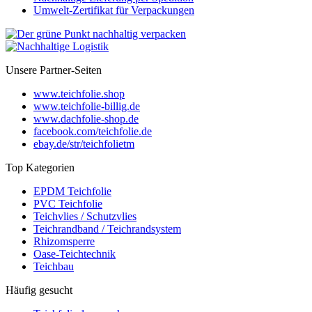
Umwelt-Zertifikat für Verpackungen
Unsere Partner-Seiten
www.teichfolie.shop
www.teichfolie-billig.de
www.dachfolie-shop.de
facebook.com/teichfolie.de
ebay.de/str/teichfolietm
Top Kategorien
EPDM Teichfolie
PVC Teichfolie
Teichvlies / Schutzvlies
Teichrandband / Teichrandsystem
Rhizomsperre
Oase-Teichtechnik
Teichbau
Häufig gesucht