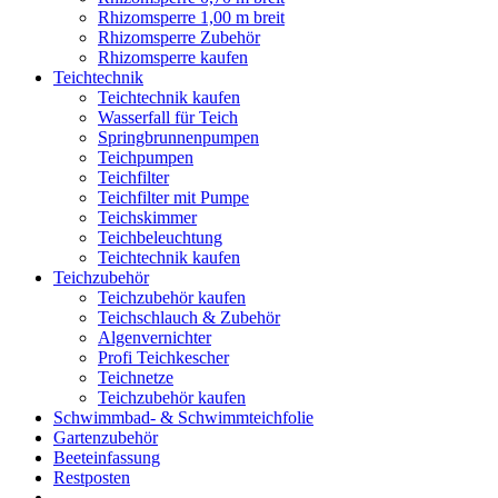
Rhizomsperre 1,00 m breit
Rhizomsperre Zubehör
Rhizomsperre kaufen
Teichtechnik
Teichtechnik kaufen
Wasserfall für Teich
Springbrunnenpumpen
Teichpumpen
Teichfilter
Teichfilter mit Pumpe
Teichskimmer
Teichbeleuchtung
Teichtechnik kaufen
Teichzubehör
Teichzubehör kaufen
Teichschlauch & Zubehör
Algenvernichter
Profi Teichkescher
Teichnetze
Teichzubehör kaufen
Schwimmbad- & Schwimmteichfolie
Gartenzubehör
Beeteinfassung
Restposten