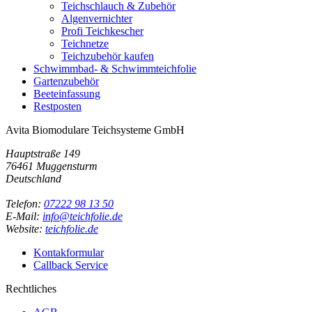
Teichschlauch & Zubehör
Algenvernichter
Profi Teichkescher
Teichnetze
Teichzubehör kaufen
Schwimmbad- & Schwimmteichfolie
Gartenzubehör
Beeteinfassung
Restposten
Avita Biomodulare Teichsysteme GmbH
Hauptstraße 149
76461 Muggensturm
Deutschland
Telefon:
07222 98 13 50
E-Mail:
info@teichfolie.de
Website:
teichfolie.de
Kontakformular
Callback Service
Rechtliches