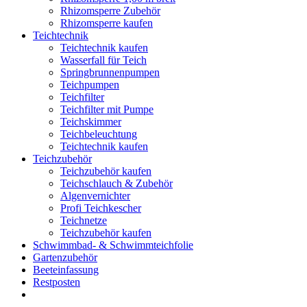
Rhizomsperre Zubehör
Rhizomsperre kaufen
Teichtechnik
Teichtechnik kaufen
Wasserfall für Teich
Springbrunnenpumpen
Teichpumpen
Teichfilter
Teichfilter mit Pumpe
Teichskimmer
Teichbeleuchtung
Teichtechnik kaufen
Teichzubehör
Teichzubehör kaufen
Teichschlauch & Zubehör
Algenvernichter
Profi Teichkescher
Teichnetze
Teichzubehör kaufen
Schwimmbad- & Schwimmteichfolie
Gartenzubehör
Beeteinfassung
Restposten