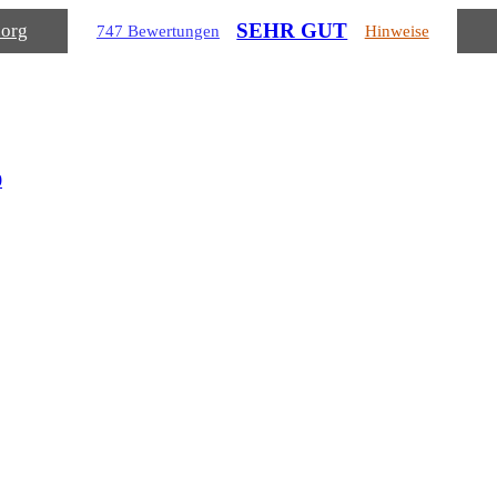
SEHR GUT
.org
747 Bewertungen
Hinweise
0