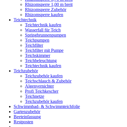
Rhizomsperre 1,00 m breit
Rhizomsperre Zubehör
Rhizomsperre kaufen
Teichtechnik
Teichtechnik kaufen
Wasserfall für Teich
Springbrunnenpumpen
Teichpumpen
Teichfilter
Teichfilter mit Pumpe
Teichskimmer
Teichbeleuchtung
Teichtechnik kaufen
Teichzubehör
Teichzubehör kaufen
Teichschlauch & Zubehör
Algenvernichter
Profi Teichkescher
Teichnetze
Teichzubehör kaufen
Schwimmbad- & Schwimmteichfolie
Gartenzubehör
Beeteinfassung
Restposten