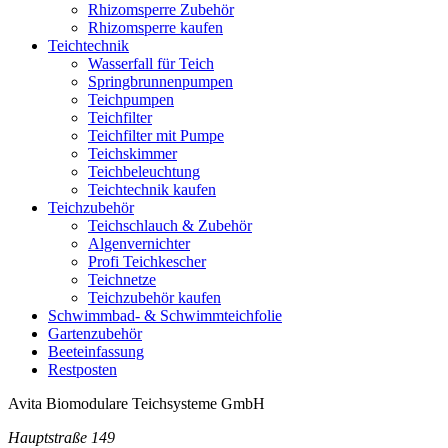
Rhizomsperre Zubehör
Rhizomsperre kaufen
Teichtechnik
Wasserfall für Teich
Springbrunnenpumpen
Teichpumpen
Teichfilter
Teichfilter mit Pumpe
Teichskimmer
Teichbeleuchtung
Teichtechnik kaufen
Teichzubehör
Teichschlauch & Zubehör
Algenvernichter
Profi Teichkescher
Teichnetze
Teichzubehör kaufen
Schwimmbad- & Schwimmteichfolie
Gartenzubehör
Beeteinfassung
Restposten
Avita Biomodulare Teichsysteme GmbH
Hauptstraße 149