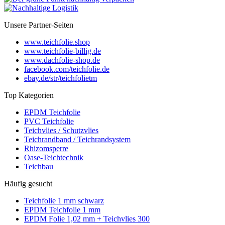
Unsere Partner-Seiten
www.teichfolie.shop
www.teichfolie-billig.de
www.dachfolie-shop.de
facebook.com/teichfolie.de
ebay.de/str/teichfolietm
Top Kategorien
EPDM Teichfolie
PVC Teichfolie
Teichvlies / Schutzvlies
Teichrandband / Teichrandsystem
Rhizomsperre
Oase-Teichtechnik
Teichbau
Häufig gesucht
Teichfolie 1 mm schwarz
EPDM Teichfolie 1 mm
EPDM Folie 1,02 mm + Teichvlies 300