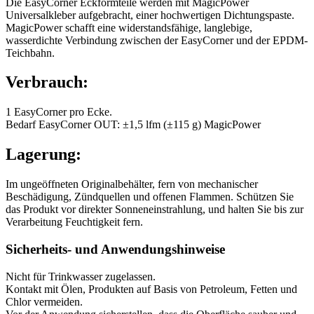
Die EasyCorner Eckformteile werden mit MagicPower
Universalkleber aufgebracht, einer hochwertigen Dichtungspaste.
MagicPower schafft eine widerstandsfähige, langlebige,
wasserdichte Verbindung zwischen der EasyCorner und der EPDM-
Teichbahn.
Verbrauch:
1 EasyCorner pro Ecke.
Bedarf EasyCorner OUT: ±1,5 lfm (±115 g) MagicPower
Lagerung:
Im ungeöffneten Originalbehälter, fern von mechanischer
Beschädigung, Zündquellen und offenen Flammen. Schützen Sie
das Produkt vor direkter Sonneneinstrahlung, und halten Sie bis zur
Verarbeitung Feuchtigkeit fern.
Sicherheits- und Anwendungshinweise
Nicht für Trinkwasser zugelassen.
Kontakt mit Ölen, Produkten auf Basis von Petroleum, Fetten und
Chlor vermeiden.