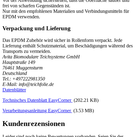
Vor der Anwendung sicherstellen, dass die Oberfläche sauber und
frei von scharfen Gegenständen ist.
Nur mit den empfohlenen Materialien und Verbindungsmitteln für
EPDM verwenden.
Verpackung und Lieferung
Das EPDM Zubehör wird sicher in Rollenform verpackt. Jede
Lieferung enthält Schutzmaterial, um Beschädigungen während des
Transports zu vermeiden.
Avita Biomodulare Teichsysteme GmbH
Hauptstraße 149
76461 Muggensturm
Deutschland
Tel.: +497222981350
E-Mail: info@teichfolie.de
Datenblätter
Technisches Datenblatt EasyCorner
(202.21 KB)
Verarbeitungsanleitung EasyCorner
(3.53 MB)
Kundenrezensionen
Leider sind noch keine Bewertungen vorhanden. Seien Sie der