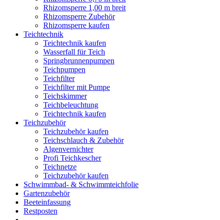
Rhizomsperre 1,00 m breit
Rhizomsperre Zubehör
Rhizomsperre kaufen
Teichtechnik
Teichtechnik kaufen
Wasserfall für Teich
Springbrunnenpumpen
Teichpumpen
Teichfilter
Teichfilter mit Pumpe
Teichskimmer
Teichbeleuchtung
Teichtechnik kaufen
Teichzubehör
Teichzubehör kaufen
Teichschlauch & Zubehör
Algenvernichter
Profi Teichkescher
Teichnetze
Teichzubehör kaufen
Schwimmbad- & Schwimmteichfolie
Gartenzubehör
Beeteinfassung
Restposten