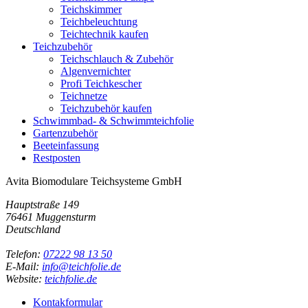
Teichskimmer
Teichbeleuchtung
Teichtechnik kaufen
Teichzubehör
Teichschlauch & Zubehör
Algenvernichter
Profi Teichkescher
Teichnetze
Teichzubehör kaufen
Schwimmbad- & Schwimmteichfolie
Gartenzubehör
Beeteinfassung
Restposten
Avita Biomodulare Teichsysteme GmbH
Hauptstraße 149
76461 Muggensturm
Deutschland
Telefon:
07222 98 13 50
E-Mail:
info@teichfolie.de
Website:
teichfolie.de
Kontakformular