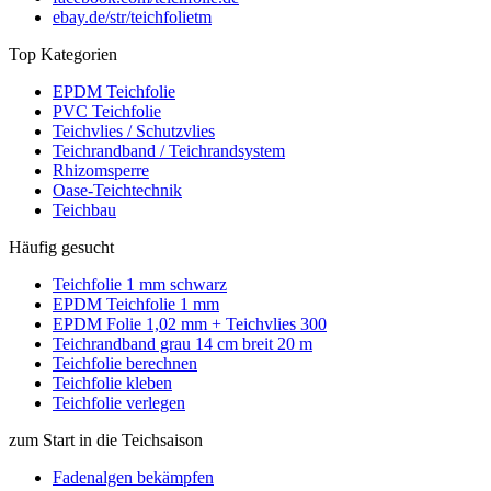
ebay.de/str/teichfolietm
Top Kategorien
EPDM Teichfolie
PVC Teichfolie
Teichvlies / Schutzvlies
Teichrandband / Teichrandsystem
Rhizomsperre
Oase-Teichtechnik
Teichbau
Häufig gesucht
Teichfolie 1 mm schwarz
EPDM Teichfolie 1 mm
EPDM Folie 1,02 mm + Teichvlies 300
Teichrandband grau 14 cm breit 20 m
Teichfolie berechnen
Teichfolie kleben
Teichfolie verlegen
zum Start in die Teichsaison
Fadenalgen bekämpfen