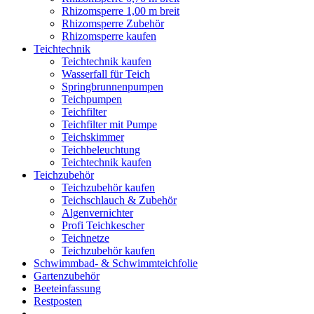
Rhizomsperre 1,00 m breit
Rhizomsperre Zubehör
Rhizomsperre kaufen
Teichtechnik
Teichtechnik kaufen
Wasserfall für Teich
Springbrunnenpumpen
Teichpumpen
Teichfilter
Teichfilter mit Pumpe
Teichskimmer
Teichbeleuchtung
Teichtechnik kaufen
Teichzubehör
Teichzubehör kaufen
Teichschlauch & Zubehör
Algenvernichter
Profi Teichkescher
Teichnetze
Teichzubehör kaufen
Schwimmbad- & Schwimmteichfolie
Gartenzubehör
Beeteinfassung
Restposten