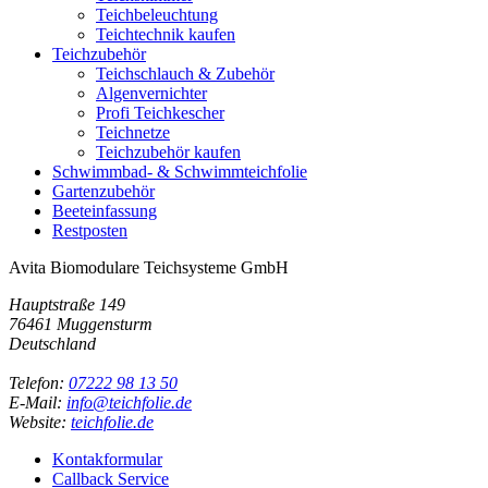
Teichbeleuchtung
Teichtechnik kaufen
Teichzubehör
Teichschlauch & Zubehör
Algenvernichter
Profi Teichkescher
Teichnetze
Teichzubehör kaufen
Schwimmbad- & Schwimmteichfolie
Gartenzubehör
Beeteinfassung
Restposten
Avita Biomodulare Teichsysteme GmbH
Hauptstraße 149
76461 Muggensturm
Deutschland
Telefon:
07222 98 13 50
E-Mail:
info@teichfolie.de
Website:
teichfolie.de
Kontakformular
Callback Service