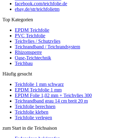
facebook.com/teichfolie.de
ebay.de/str/teichfolietm
Top Kategorien
EPDM Teichfolie
PVC Teichfolie
Teichvlies / Schutzvlies
Teichrandband / Teichrandsystem
Rhizomsperre
Oase-Teichtechnik
Teichbau
Häufig gesucht
Teichfolie 1 mm schwarz
EPDM Teichfolie 1 mm
EPDM Folie 1,02 mm + Teichvlies 300
Teichrandband grau 14 cm breit 20 m
Teichfolie berechnen
Teichfolie kleben
Teichfolie verlegen
zum Start in die Teichsaison