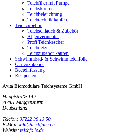
Teichfilter mit Pumpe
Teichskimmer
Teichbeleuchtung
Teichtechnik kaufen
Teichzubehör
Teichschlauch & Zubehör
Algenvernichter
Profi Teichkescher
Teichnetze
Teichzubehör kaufen
Schwimmbad- & Schwimmteichfolie
Gartenzubehör
Beeteinfassung
Restposten
Avita Biomodulare Teichsysteme GmbH
Hauptstraße 149
76461 Muggensturm
Deutschland
Telefon:
07222 98 13 50
E-Mail:
info@teichfolie.de
Website:
teichfolie.de