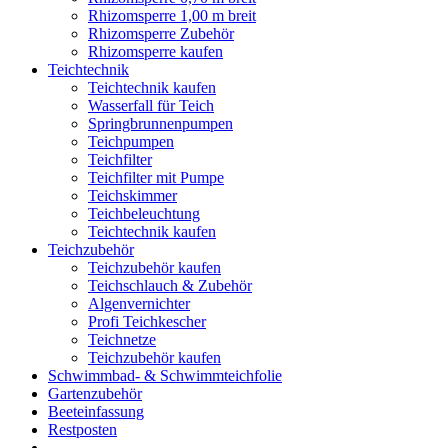
Rhizomsperre 1,00 m breit
Rhizomsperre Zubehör
Rhizomsperre kaufen
Teichtechnik
Teichtechnik kaufen
Wasserfall für Teich
Springbrunnenpumpen
Teichpumpen
Teichfilter
Teichfilter mit Pumpe
Teichskimmer
Teichbeleuchtung
Teichtechnik kaufen
Teichzubehör
Teichzubehör kaufen
Teichschlauch & Zubehör
Algenvernichter
Profi Teichkescher
Teichnetze
Teichzubehör kaufen
Schwimmbad- & Schwimmteichfolie
Gartenzubehör
Beeteinfassung
Restposten