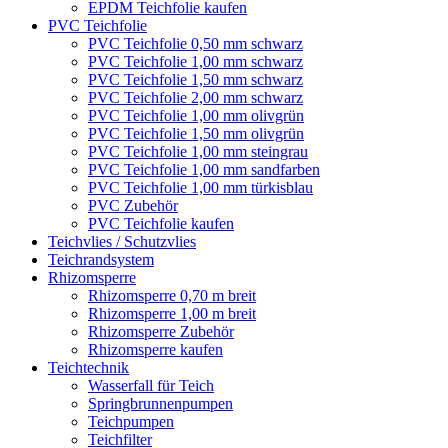
EPDM Teichfolie kaufen
PVC Teichfolie
PVC Teichfolie 0,50 mm schwarz
PVC Teichfolie 1,00 mm schwarz
PVC Teichfolie 1,50 mm schwarz
PVC Teichfolie 2,00 mm schwarz
PVC Teichfolie 1,00 mm olivgrün
PVC Teichfolie 1,50 mm olivgrün
PVC Teichfolie 1,00 mm steingrau
PVC Teichfolie 1,00 mm sandfarben
PVC Teichfolie 1,00 mm türkisblau
PVC Zubehör
PVC Teichfolie kaufen
Teichvlies / Schutzvlies
Teichrandsystem
Rhizomsperre
Rhizomsperre 0,70 m breit
Rhizomsperre 1,00 m breit
Rhizomsperre Zubehör
Rhizomsperre kaufen
Teichtechnik
Wasserfall für Teich
Springbrunnenpumpen
Teichpumpen
Teichfilter