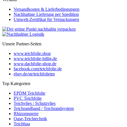
Versandkosten & Lieferbedingungen
Nachhaltige Lieferung per Spedition
Umwelt-Zertifikat für Verpackungen
Unsere Partner-Seiten
www.teichfolie.shop
www.teichfolie-billig.de
www.dachfolie-shop.de
facebook.com/teichfolie.de
ebay.de/str/teichfolietm
Top Kategorien
EPDM Teichfolie
PVC Teichfolie
Teichvlies / Schutzvlies
Teichrandband / Teichrandsystem
Rhizomsperre
Oase-Teichtechnik
Teichbau