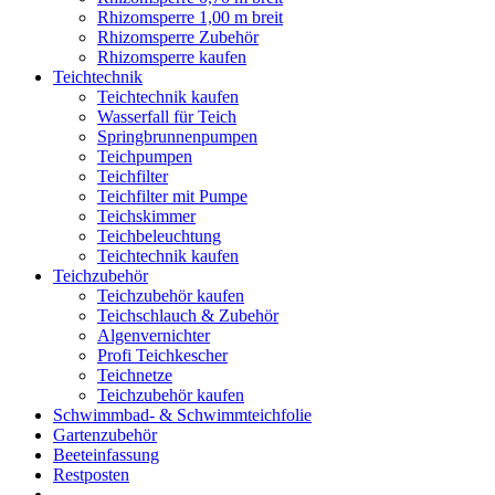
Rhizomsperre 1,00 m breit
Rhizomsperre Zubehör
Rhizomsperre kaufen
Teichtechnik
Teichtechnik kaufen
Wasserfall für Teich
Springbrunnenpumpen
Teichpumpen
Teichfilter
Teichfilter mit Pumpe
Teichskimmer
Teichbeleuchtung
Teichtechnik kaufen
Teichzubehör
Teichzubehör kaufen
Teichschlauch & Zubehör
Algenvernichter
Profi Teichkescher
Teichnetze
Teichzubehör kaufen
Schwimmbad- & Schwimmteichfolie
Gartenzubehör
Beeteinfassung
Restposten