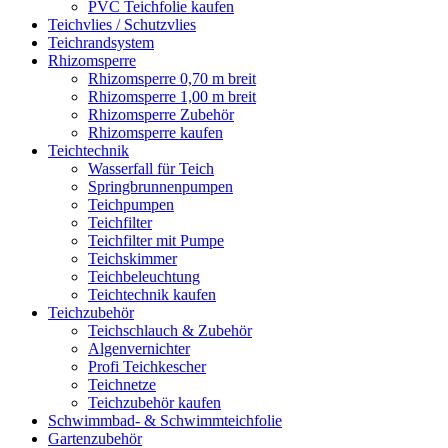
PVC Teichfolie kaufen
Teichvlies / Schutzvlies
Teichrandsystem
Rhizomsperre
Rhizomsperre 0,70 m breit
Rhizomsperre 1,00 m breit
Rhizomsperre Zubehör
Rhizomsperre kaufen
Teichtechnik
Wasserfall für Teich
Springbrunnenpumpen
Teichpumpen
Teichfilter
Teichfilter mit Pumpe
Teichskimmer
Teichbeleuchtung
Teichtechnik kaufen
Teichzubehör
Teichschlauch & Zubehör
Algenvernichter
Profi Teichkescher
Teichnetze
Teichzubehör kaufen
Schwimmbad- & Schwimmteichfolie
Gartenzubehör