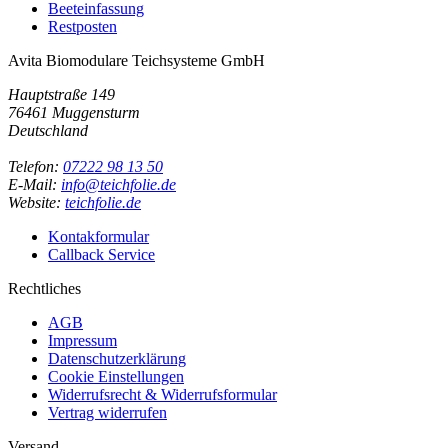
Beeteinfassung
Restposten
Avita Biomodulare Teichsysteme GmbH
Hauptstraße 149
76461 Muggensturm
Deutschland
Telefon:
07222 98 13 50
E-Mail:
info@teichfolie.de
Website:
teichfolie.de
Kontakformular
Callback Service
Rechtliches
AGB
Impressum
Datenschutzerklärung
Cookie Einstellungen
Widerrufsrecht & Widerrufsformular
Vertrag widerrufen
Versand