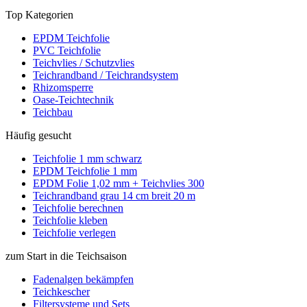
Top Kategorien
EPDM Teichfolie
PVC Teichfolie
Teichvlies / Schutzvlies
Teichrandband / Teichrandsystem
Rhizomsperre
Oase-Teichtechnik
Teichbau
Häufig gesucht
Teichfolie 1 mm schwarz
EPDM Teichfolie 1 mm
EPDM Folie 1,02 mm + Teichvlies 300
Teichrandband grau 14 cm breit 20 m
Teichfolie berechnen
Teichfolie kleben
Teichfolie verlegen
zum Start in die Teichsaison
Fadenalgen bekämpfen
Teichkescher
Filtersysteme und Sets