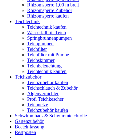
Rhizomsperre 1,00 m breit
Rhizomsperre Zubehör
Rhizomsperre kaufen
Teichtechnik
Teichtechnik kaufen
Wasserfall für Teich
Springbrunnenpumpen
Teichpumpen
Teichfilter
Teichfilter mit Pumpe
Teichskimmer
Teichbeleuchtung
Teichtechnik kaufen
Teichzubehör
Teichzubehör kaufen
Teichschlauch & Zubehör
Algenvernichter
Profi Teichkescher
Teichnetze
Teichzubehör kaufen
Schwimmbad- & Schwimmteichfolie
Gartenzubehör
Beeteinfassung
Restposten