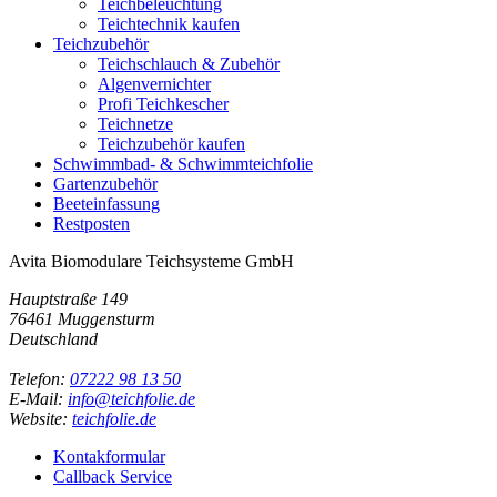
Teichbeleuchtung
Teichtechnik kaufen
Teichzubehör
Teichschlauch & Zubehör
Algenvernichter
Profi Teichkescher
Teichnetze
Teichzubehör kaufen
Schwimmbad- & Schwimmteichfolie
Gartenzubehör
Beeteinfassung
Restposten
Avita Biomodulare Teichsysteme GmbH
Hauptstraße 149
76461 Muggensturm
Deutschland
Telefon:
07222 98 13 50
E-Mail:
info@teichfolie.de
Website:
teichfolie.de
Kontakformular
Callback Service