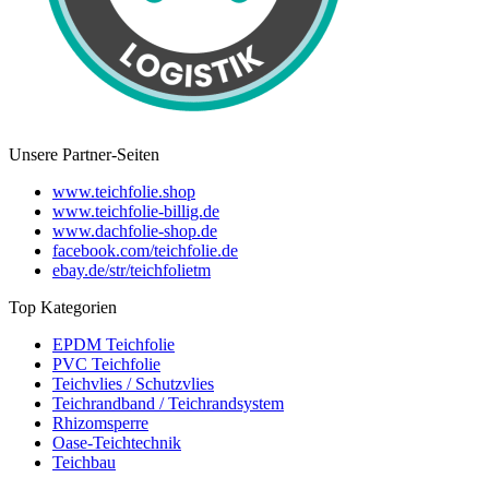
Unsere Partner-Seiten
www.teichfolie.shop
www.teichfolie-billig.de
www.dachfolie-shop.de
facebook.com/teichfolie.de
ebay.de/str/teichfolietm
Top Kategorien
EPDM Teichfolie
PVC Teichfolie
Teichvlies / Schutzvlies
Teichrandband / Teichrandsystem
Rhizomsperre
Oase-Teichtechnik
Teichbau