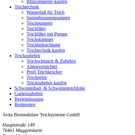
Rhizomsperre kaufen
Teichtechnik
Wasserfall für Teich
Springbrunnenpumpen
Teichpumpen
Teichfilter
Teichfilter mit Pumpe
Teichskimmer
Teichbeleuchtung
Teichtechnik kaufen
Teichzubehör
Teichschlauch & Zubehör
Algenvernichter
Profi Teichkescher
Teichnetze
Teichzubehör kaufen
Schwimmbad- & Schwimmteichfolie
Gartenzubehör
Beeteinfassung
Restposten
Avita Biomodulare Teichsysteme GmbH
Hauptstraße 149
76461 Muggensturm