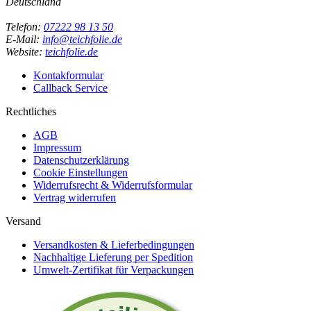
Deutschland
Telefon:
07222 98 13 50
E-Mail:
info@teichfolie.de
Website:
teichfolie.de
Kontakformular
Callback Service
Rechtliches
AGB
Impressum
Datenschutzerklärung
Cookie Einstellungen
Widerrufsrecht & Widerrufsformular
Vertrag widerrufen
Versand
Versandkosten & Lieferbedingungen
Nachhaltige Lieferung per Spedition
Umwelt-Zertifikat für Verpackungen