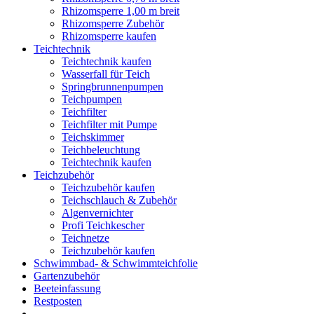
Rhizomsperre 1,00 m breit
Rhizomsperre Zubehör
Rhizomsperre kaufen
Teichtechnik
Teichtechnik kaufen
Wasserfall für Teich
Springbrunnenpumpen
Teichpumpen
Teichfilter
Teichfilter mit Pumpe
Teichskimmer
Teichbeleuchtung
Teichtechnik kaufen
Teichzubehör
Teichzubehör kaufen
Teichschlauch & Zubehör
Algenvernichter
Profi Teichkescher
Teichnetze
Teichzubehör kaufen
Schwimmbad- & Schwimmteichfolie
Gartenzubehör
Beeteinfassung
Restposten