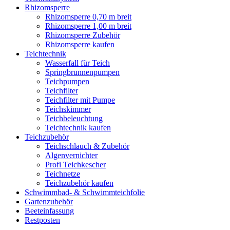
Rhizomsperre
Rhizomsperre 0,70 m breit
Rhizomsperre 1,00 m breit
Rhizomsperre Zubehör
Rhizomsperre kaufen
Teichtechnik
Wasserfall für Teich
Springbrunnenpumpen
Teichpumpen
Teichfilter
Teichfilter mit Pumpe
Teichskimmer
Teichbeleuchtung
Teichtechnik kaufen
Teichzubehör
Teichschlauch & Zubehör
Algenvernichter
Profi Teichkescher
Teichnetze
Teichzubehör kaufen
Schwimmbad- & Schwimmteichfolie
Gartenzubehör
Beeteinfassung
Restposten