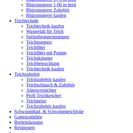
Rhizomsperre 1,00 m breit
Rhizomsperre Zubehör
Rhizomsperre kaufen
Teichtechnik
Teichtechnik kaufen
Wasserfall für Teich
Springbrunnenpumpen
Teichpumpen
Teichfilter
Teichfilter mit Pumpe
Teichskimmer
Teichbeleuchtung
Teichtechnik kaufen
Teichzubehör
Teichzubehör kaufen
Teichschlauch & Zubehör
Algenvernichter
Profi Teichkescher
Teichnetze
Teichzubehör kaufen
Schwimmbad- & Schwimmteichfolie
Gartenzubehör
Beeteinfassung
Restposten