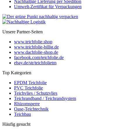
Nachhaltige Lieferung per Spedition
Umwelt-Zertifikat für Verpackungen
Unsere Partner-Seiten
www.teichfolie.shop
www.teichfolie-billig.de
www.dachfolie-shop.de
facebook.com/teichfolie.de
ebay.de/str/teichfolietm
Top Kategorien
EPDM Teichfolie
PVC Teichfolie
Teichvlies / Schutzvlies
Teichrandband / Teichrandsystem
Rhizomsperre
Oase-Teichtechnik
Teichbau
Häufig gesucht