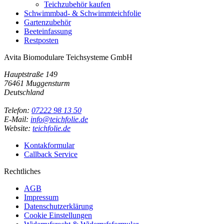
Teichzubehör kaufen
Schwimmbad- & Schwimmteichfolie
Gartenzubehör
Beeteinfassung
Restposten
Avita Biomodulare Teichsysteme GmbH
Hauptstraße 149
76461 Muggensturm
Deutschland
Telefon:
07222 98 13 50
E-Mail:
info@teichfolie.de
Website:
teichfolie.de
Kontakformular
Callback Service
Rechtliches
AGB
Impressum
Datenschutzerklärung
Cookie Einstellungen