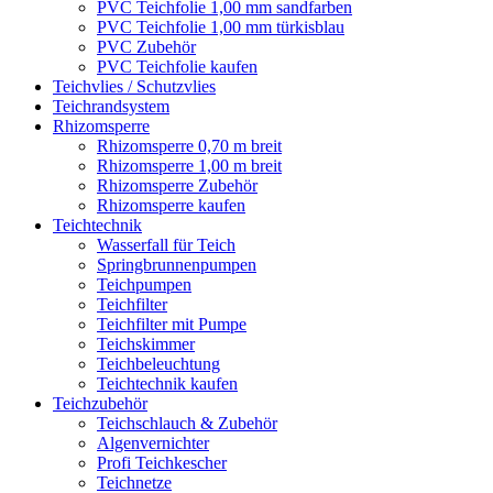
PVC Teichfolie 1,00 mm sandfarben
PVC Teichfolie 1,00 mm türkisblau
PVC Zubehör
PVC Teichfolie kaufen
Teichvlies / Schutzvlies
Teichrandsystem
Rhizomsperre
Rhizomsperre 0,70 m breit
Rhizomsperre 1,00 m breit
Rhizomsperre Zubehör
Rhizomsperre kaufen
Teichtechnik
Wasserfall für Teich
Springbrunnenpumpen
Teichpumpen
Teichfilter
Teichfilter mit Pumpe
Teichskimmer
Teichbeleuchtung
Teichtechnik kaufen
Teichzubehör
Teichschlauch & Zubehör
Algenvernichter
Profi Teichkescher
Teichnetze