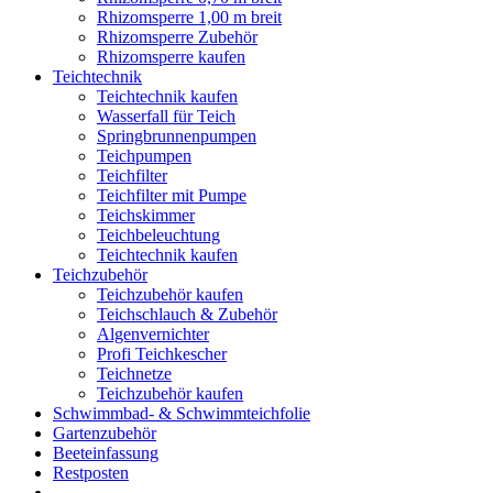
Rhizomsperre 1,00 m breit
Rhizomsperre Zubehör
Rhizomsperre kaufen
Teichtechnik
Teichtechnik kaufen
Wasserfall für Teich
Springbrunnenpumpen
Teichpumpen
Teichfilter
Teichfilter mit Pumpe
Teichskimmer
Teichbeleuchtung
Teichtechnik kaufen
Teichzubehör
Teichzubehör kaufen
Teichschlauch & Zubehör
Algenvernichter
Profi Teichkescher
Teichnetze
Teichzubehör kaufen
Schwimmbad- & Schwimmteichfolie
Gartenzubehör
Beeteinfassung
Restposten