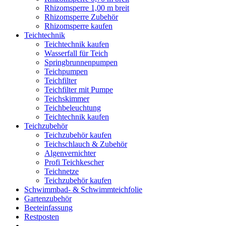
Rhizomsperre 1,00 m breit
Rhizomsperre Zubehör
Rhizomsperre kaufen
Teichtechnik
Teichtechnik kaufen
Wasserfall für Teich
Springbrunnenpumpen
Teichpumpen
Teichfilter
Teichfilter mit Pumpe
Teichskimmer
Teichbeleuchtung
Teichtechnik kaufen
Teichzubehör
Teichzubehör kaufen
Teichschlauch & Zubehör
Algenvernichter
Profi Teichkescher
Teichnetze
Teichzubehör kaufen
Schwimmbad- & Schwimmteichfolie
Gartenzubehör
Beeteinfassung
Restposten