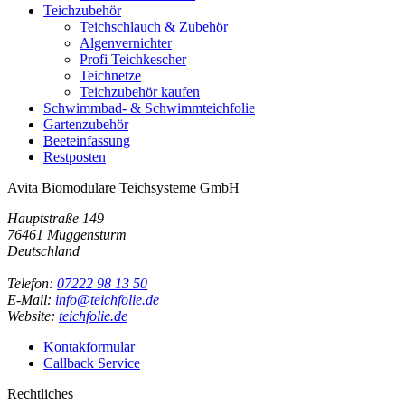
Teichzubehör
Teichschlauch & Zubehör
Algenvernichter
Profi Teichkescher
Teichnetze
Teichzubehör kaufen
Schwimmbad- & Schwimmteichfolie
Gartenzubehör
Beeteinfassung
Restposten
Avita Biomodulare Teichsysteme GmbH
Hauptstraße 149
76461 Muggensturm
Deutschland
Telefon:
07222 98 13 50
E-Mail:
info@teichfolie.de
Website:
teichfolie.de
Kontakformular
Callback Service
Rechtliches