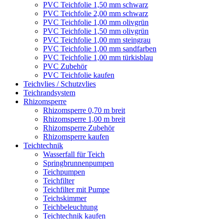
PVC Teichfolie 1,50 mm schwarz
PVC Teichfolie 2,00 mm schwarz
PVC Teichfolie 1,00 mm olivgrün
PVC Teichfolie 1,50 mm olivgrün
PVC Teichfolie 1,00 mm steingrau
PVC Teichfolie 1,00 mm sandfarben
PVC Teichfolie 1,00 mm türkisblau
PVC Zubehör
PVC Teichfolie kaufen
Teichvlies / Schutzvlies
Teichrandsystem
Rhizomsperre
Rhizomsperre 0,70 m breit
Rhizomsperre 1,00 m breit
Rhizomsperre Zubehör
Rhizomsperre kaufen
Teichtechnik
Wasserfall für Teich
Springbrunnenpumpen
Teichpumpen
Teichfilter
Teichfilter mit Pumpe
Teichskimmer
Teichbeleuchtung
Teichtechnik kaufen