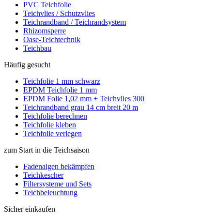
PVC Teichfolie
Teichvlies / Schutzvlies
Teichrandband / Teichrandsystem
Rhizomsperre
Oase-Teichtechnik
Teichbau
Häufig gesucht
Teichfolie 1 mm schwarz
EPDM Teichfolie 1 mm
EPDM Folie 1,02 mm + Teichvlies 300
Teichrandband grau 14 cm breit 20 m
Teichfolie berechnen
Teichfolie kleben
Teichfolie verlegen
zum Start in die Teichsaison
Fadenalgen bekämpfen
Teichkescher
Filtersysteme und Sets
Teichbeleuchtung
Sicher einkaufen