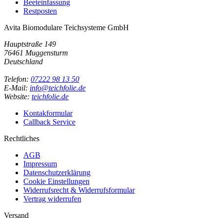
Beeteinfassung
Restposten
Avita Biomodulare Teichsysteme GmbH
Hauptstraße 149
76461 Muggensturm
Deutschland
Telefon:
07222 98 13 50
E-Mail:
info@teichfolie.de
Website:
teichfolie.de
Kontakformular
Callback Service
Rechtliches
AGB
Impressum
Datenschutzerklärung
Cookie Einstellungen
Widerrufsrecht & Widerrufsformular
Vertrag widerrufen
Versand