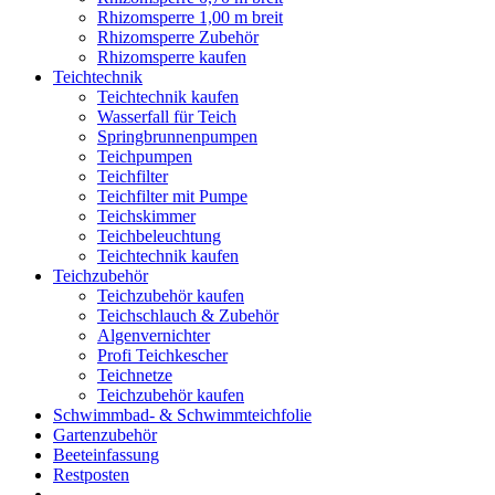
Rhizomsperre 1,00 m breit
Rhizomsperre Zubehör
Rhizomsperre kaufen
Teichtechnik
Teichtechnik kaufen
Wasserfall für Teich
Springbrunnenpumpen
Teichpumpen
Teichfilter
Teichfilter mit Pumpe
Teichskimmer
Teichbeleuchtung
Teichtechnik kaufen
Teichzubehör
Teichzubehör kaufen
Teichschlauch & Zubehör
Algenvernichter
Profi Teichkescher
Teichnetze
Teichzubehör kaufen
Schwimmbad- & Schwimmteichfolie
Gartenzubehör
Beeteinfassung
Restposten