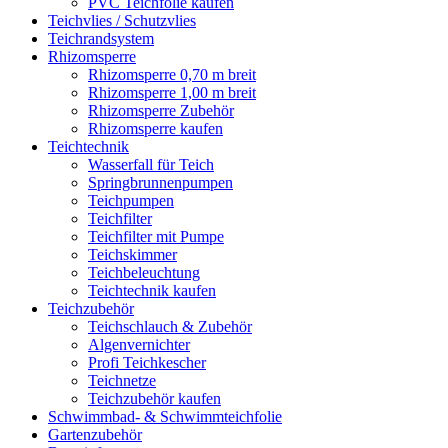
PVC Teichfolie kaufen
Teichvlies / Schutzvlies
Teichrandsystem
Rhizomsperre
Rhizomsperre 0,70 m breit
Rhizomsperre 1,00 m breit
Rhizomsperre Zubehör
Rhizomsperre kaufen
Teichtechnik
Wasserfall für Teich
Springbrunnenpumpen
Teichpumpen
Teichfilter
Teichfilter mit Pumpe
Teichskimmer
Teichbeleuchtung
Teichtechnik kaufen
Teichzubehör
Teichschlauch & Zubehör
Algenvernichter
Profi Teichkescher
Teichnetze
Teichzubehör kaufen
Schwimmbad- & Schwimmteichfolie
Gartenzubehör